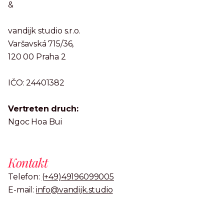
&
vandijk studio s.r.o.
Varšavská 715/36,
120 00 Praha 2
IČO: 24401382
Vertreten druch:
Ngoc Hoa Bui
Kontakt
Telefon:
(+49)49196099005
E-mail:
info@vandijk.studio